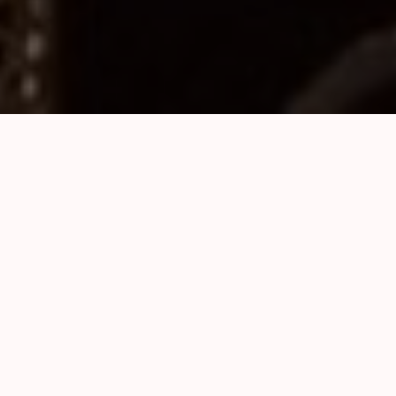
Η ζωντανή ροή έχει φέρει επανάσταση στον κόσμο των αθλητικών
στοιχημάτων. Αρχικά, τα αθλητικά γεγονότα αναλύονταν μόνο με
βάση γραπτά στατιστικά στοιχεία και προκαθορισμένα δεδομένα,
αλλά τώρα οι παίκτες μπορούν να παρακολουθούν την εξέλιξη των
γεγονότων σε πραγματικό χρόνο μέσω ζωντανών μεταδόσεων και να
λαμβάνουν αποφάσεις βάσει αυτών. Χρησιμοποιώντας ζωντανές
ροές, οι παίκτες του στοιχήματος έχουν μεγάλο πλεονέκτημα όχι
μόνο στην παρακολούθηση των αγώνων, αλλά και στην καλύτερη
ανάλυση της εξέλιξης του παιχνιδιού. Σε αυτό το άρθρο, θα
εξερευνήσουμε πώς οι ζωντανές ροές βοηθούν τους παίκτες του
στοιχήματος, πώς μπορούν να αναλύουν καλύτερα τα παιχνίδια σε
πραγματικό χρόνο και πώς αυτή η τεχνολογία επηρεάζει τα