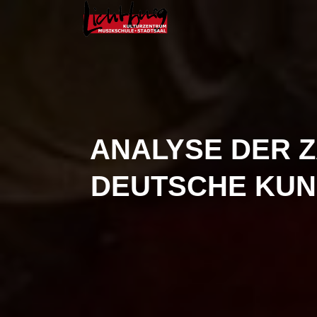
Zum
Inhalt
springen
ANALYSE DER 
DEUTSCHE KUN